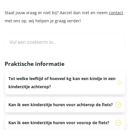
Staat jouw vraag er niet bij? Aarzel dan niet en neem
contact
met ons op, wij helpen je graag verder!
Praktische informatie
Tot welke leeftijd of hoeveel kg kan een kindje in een
kinderzitje achterop?
Wij hanteren hierin geen leeftijd, maar een maximum
Kan ik een kinderzitje huren voor achterop de fiets?
gewicht. Het maximum gewicht voor kinderzitjes achterop
is 22,5 kg. Wegen de kinderen meer, dan raden wij je aan
Ja, wij hebben kinderzitjes voor achterop de fiets te huur.
Kan ik een kinderzitje huren voor voorop de fiets?
te kijken naar een ouder-kind tandem. Deze zijn te
Deze zijn te boeken via