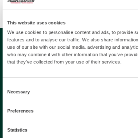
of V Pay nodig.
Dit is mogelijk vanaf 20 personen, hiervoor dient een
aanvraag ingediend te worden. Zie alle informatie op
This website uses cookies
deze
pagina.
We use cookies to personalise content and ads, to provide s
features and to analyse our traffic. We also share informatio
Gespecialiseerd in
use of our site with our social media, advertising and analyti
who may combine it with other information that you’ve provid
that they’ve collected from your use of their services.
Dagje uit
Dagje weg
Activiteiten Veluwe
Consent
Activiteiten Gelderland
Necessary
Selection
Weekendje weg Gelderland
Weekendje weg Veluwe
Preferences
Familie uitjes Gelderland
Vrienden uitje Gelderland
Statistics
Gezinsuitje Veluwe