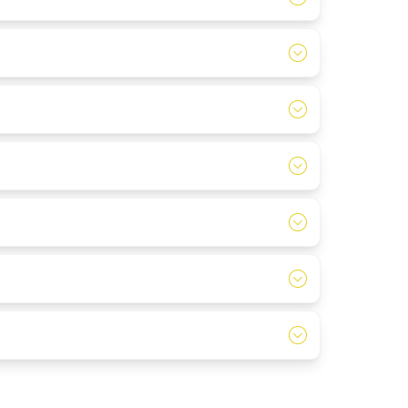
 de worpen van de tegenpartij opschrijven.
eleiding.
ijv. een picknick inlassen of de kids even lekker
tschieten daadwerkelijk gaat beginnen.