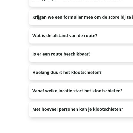
Ja, bij alle locaties hebben wij contacten met ho
Krijgen we een formulier mee om de score bij t
Ja, je krijgt van ons een scoreformulier mee waaro
Wat is de afstand van de route?
Hierdoor ontstaat er een dubbele controle voor be
De route is ongeveer 3,5 km lang.
Is er een route beschikbaar?
Ja, je krijgt van ons de speluitleg en daarbij een 
Hoelang duurt het klootschieten?
Het klootschieten duurt 1,5 uur, maar u mag de ma
Vanaf welke locatie start het klootschieten?
laten spelen in het bos.
De startlocatie van het klootschieten is bij de Ve
Met hoeveel personen kan je klootschieten?
Klootschieten kan je boeken vanaf 8 personen en 