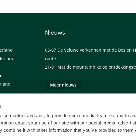
Nieuws
derland
08-07
De Veluwe verkennen met de Bos en H
derland
route
e
21-01
Met de mountainbike op ontdekkingst
we
erland
Meer nieuws
s
ise content and ads, to provide social media features and to an
rmation about your use of our site with our social media, advertis
 combine it with other information that you’ve provided to them o