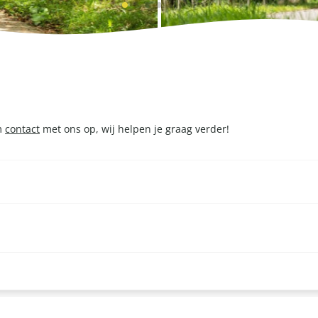
em
contact
met ons op, wij helpen je graag verder!
nd te barbecueën. Dit is mogelijk vanaf 20 personen. Klik
hier
voor 