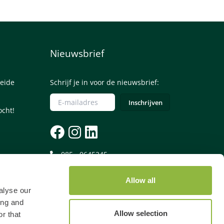
Nieuwsbrief
eide
Schrijf je in voor de nieuwsbrief:
ocht!
085 - 0645245
Let op: voor een telefonische reservering
Allow all
betaal je €4,50 reserveringskosten.
alyse our
ing and
Allow selection
r that