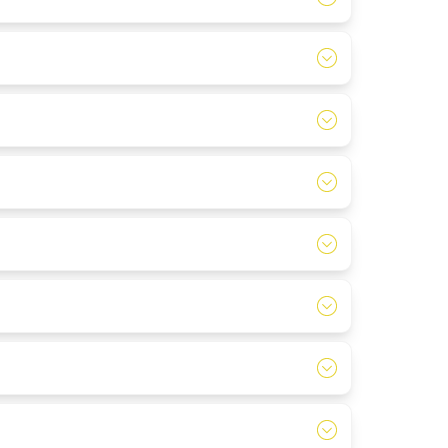
schoenen op pad gaan!
t, waardoor we voor iedereen een geschikte maat
f of achteraf van je mountainbiketocht naar een