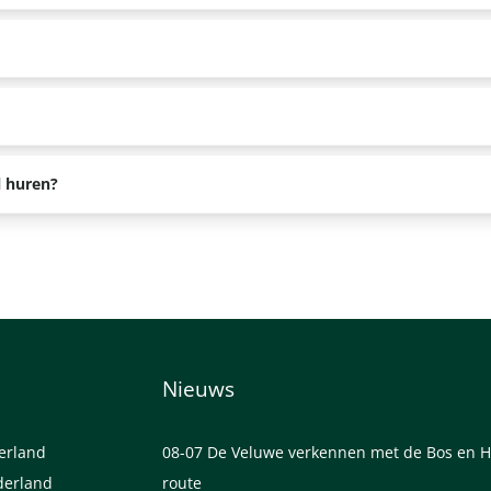
ing naar een officiële mountainbike route, zodat je een maximale mo
 helpen bij een mogelijk pechgeval.
route duurt ongeveer 3 uur.
teverschillen bij uitstek geschikt om op de mountainbike te verken
l huren?
n wij precies uit hoe dit werkt.
eren wij geen borg.
Nieuws
derland
08-07
De Veluwe verkennen met de Bos en H
derland
route