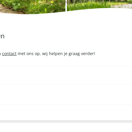
en
em
contact
met ons op, wij helpen je graag verder!
nd te barbecueën. Dit is mogelijk vanaf 20 personen. Klik
hier
voor 