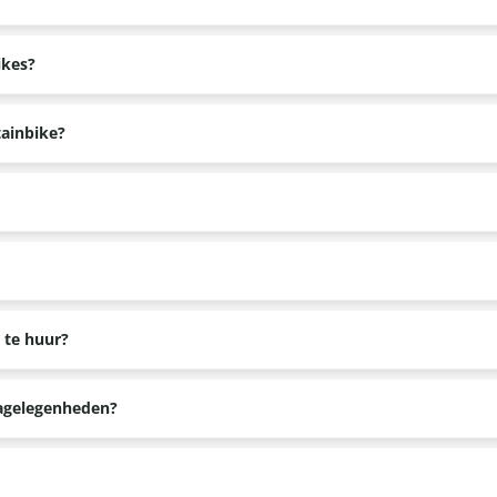
recalocaties in de omgeving om 3-gangen keuze diners te reserveren.
ikes?
ijn geen klikpedalen beschikbaar. Je kan dus met normale (sport)
tainbike?
 te dragen, maar dit raden wij wel aan.
heid om iets op de mountainbike vast te binden.
 te huur?
nderen. De mountainbikes voor volwassenen variëren in framemaa
cagelegenheden?
e knop reserveren voor de diverse afmetingen.
os en heide. Je kan wel in de buurt van de Veluwe Specialist voora