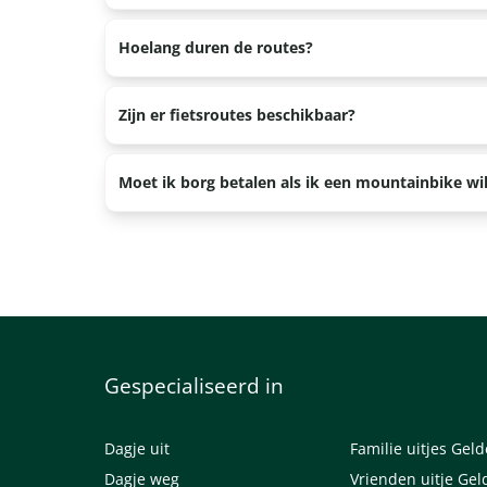
horecagelegenheid.
Jullie ontvangen van ons een route of een verwijz
Hoelang duren de routes?
route willen rijden, dan kunnen we je minder goed
De 25 km route duurt ongeveer 2 uur en de 40 km 
Zijn er fietsroutes beschikbaar?
Ja, de Veluwe is met haar prachtige bossen en hoog
Moet ik borg betalen als ik een mountainbike wi
uitgezet welke je kunt rijden. Voor je vertrek legge
Nee, voor het huren van onze mountainbikes hant
Gespecialiseerd in
Dagje uit
Familie uitjes Gel
Dagje weg
Vrienden uitje Gel