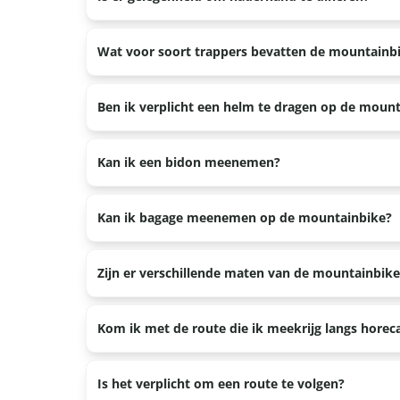
Ja, bij alle locaties hebben wij contacten met ho
Wat voor soort trappers bevatten de mountainb
Alle mountainbikes hebben normale trappers, er z
Ben ik verplicht een helm te dragen op de moun
Op de mountainbike ben je niet verplicht een helm
Kan ik een bidon meenemen?
Ja, op alle mountainbikes zitten bidonhouders.
Kan ik bagage meenemen op de mountainbike?
Dat zou kunnen in een rugzak. Er is geen mogelijk
Zijn er verschillende maten van de mountainbike
Wij hebben mountainbikes voor volwassenen en ki
Kom ik met de route die ik meekrijg langs hore
hebben of je nu 1.45 meter of 2 meter bent. Zie d
Nee, de route die je van ons meekrijgt gaat door b
Is het verplicht om een route te volgen?