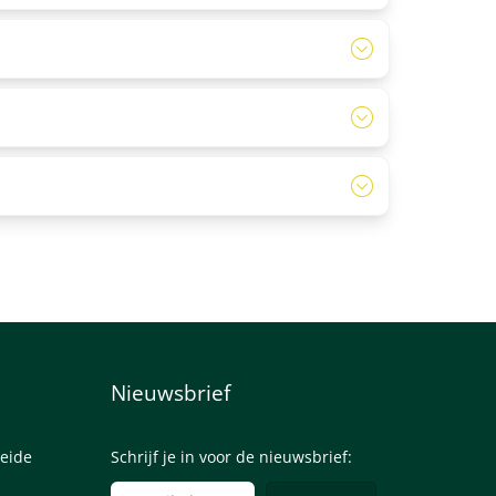
untainbike beleving krijgt. Mocht je een eigen
nen. Er zijn verschillende routes in de natuur
Nieuwsbrief
eide
Schrijf je in voor de nieuwsbrief: