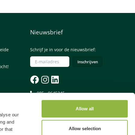
Nieuwsbrief
eide
Schrijf je in voor de nieuwsbrief:
ocht!
085 - 0645245
Let op: voor een telefonische reservering
Allow all
betaal je €4,50 reserveringskosten.
alyse our
ing and
Allow selection
r that