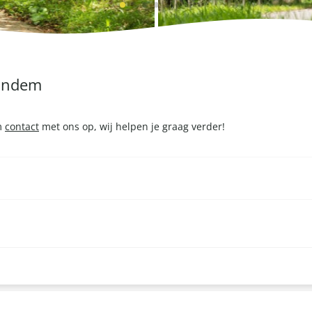
tandem
em
contact
met ons op, wij helpen je graag verder!
nd te barbecueën. Dit is mogelijk vanaf 20 personen. Klik
hier
voor 