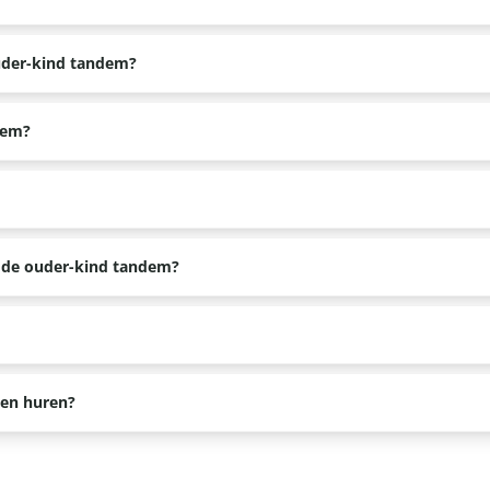
recalocaties in de omgeving om 3-gangen keuze diners te reserveren.
ouder-kind tandem?
. Dit is niet veilig genoeg voor het kind.
dem?
atsen. Hier kun je vervolgens je spullen in doen.
p de ouder-kind tandem?
worden. Hierdoor kunnen kinderen, afhankelijk van de lengte (mini
list kennen de mooiste plekjes uit de omgeving en willen je ook 
gen huren?
agen willen huren dan kan dat op basis van beschikbaarheid. De pr