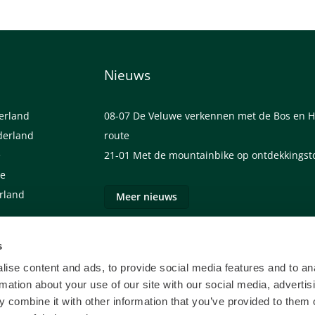
Nieuws
derland
08-07
De Veluwe verkennen met de Bos en H
derland
route
e
21-01
Met de mountainbike op ontdekkingst
we
erland
Meer nieuws
s
ise content and ads, to provide social media features and to an
rmation about your use of our site with our social media, advertis
 combine it with other information that you’ve provided to them o