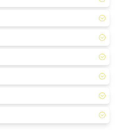
maal 110 centimeter), vanaf ongeveer 5 jaar oud
graag helpen met het samenstellen van een mooie
ijzen die je op de website ziet zijn per dag.