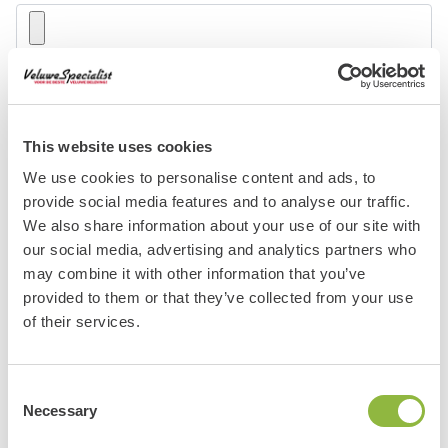
Adres evenement
This website uses cookies
Plaats evenement
*
We use cookies to personalise content and ads, to
provide social media features and to analyse our traffic.
We also share information about your use of our site with
our social media, advertising and analytics partners who
Is toegang gratis?
may combine it with other information that you’ve
Entree volwassene
Entree kind
provided to them or that they’ve collected from your use
of their services.
Website/ social media link
*
Consent
Necessary
Selection