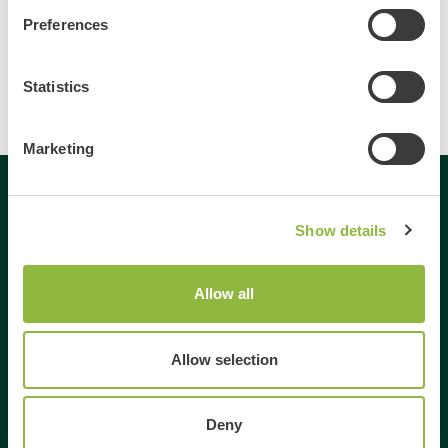
Alles correct?
Preferences
Evenement aanmelden
Statistics
Marketing
Gespecialiseerd in
Show details
Dagje uit
Allow all
Dagje weg
Activiteiten Veluwe
Allow selection
Activiteiten Gelderland
Weekendje weg Gelderland
Weekendje weg Veluwe
Deny
Familie uitjes Gelderland