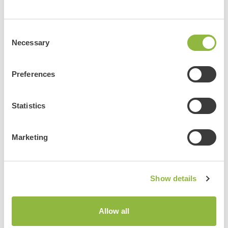
Consent
Necessary
Selection
Preferences
Tandemtocht
Statistics
Marketing
Show details
E-loopfietsen
Allow all